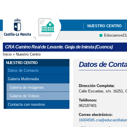
Pa
co
pri
NUESTRO CENTRO
EducamosC
CRFP
CRA Camino Real de Levante. Graja de Iniesta (Cuenca)
Inicio
»
Nuestro Centro
Se encuentra usted aquí
Datos de Conta
NUESTRO CENTRO
Datos de Contacto
Galería Multimedia
Dirección Completa:
Galería de Imágenes
Calle Escuelas, s/n. 16251, 
Galería de Vídeos
Teléfonos:
Contacta con nosotros
962187401
Correo electrónico:
16004595.cra@educastillala