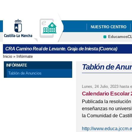
Pa
co
pri
NUESTRO CENTRO
EducamosC
CRFP
CRA Camino Real de Levante. Graja de Iniesta (Cuenca)
Inicio
»
Infórmate
Se encuentra usted aquí
Tablón de Anu
INFÓRMATE
Tablón de Anuncios
Lunes, 24 Julio, 2023
hasta 
Calendario Escolar
Publicada la resolución
enseñanzas no universi
la Comunidad de Castil
http://www.educa.jccm.e